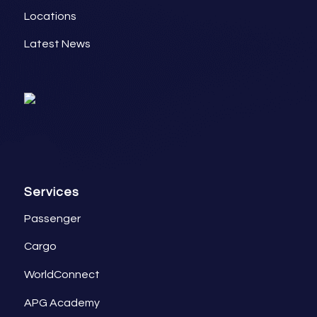
Locations
Latest News
Services
Passenger
Cargo
WorldConnect
APG Academy