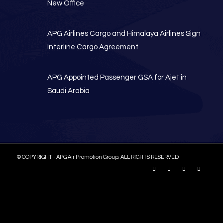
New Office
APG Airlines Cargo and Himalaya Airlines Sign
Interline Cargo Agreement
APG Appointed Passenger GSA for Ajet in
Saudi Arabia
© COPYRIGHT - APG Air Promotion Group. ALL RIGHTS RESERVED.